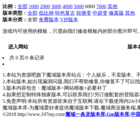
比例：
全部
1000
2000
3000
4000
5000
6000
7000
其他
版本类型：
全部
低比例
特色复古
轻微变
中超变
修真版
其他
版本分类：
全部
免费版本
VIP版本
游戏均可使用的模板，只需由我们修改模板内的部分图片即可
进入网站
版本
共 0 页/0 条记录
1.本站为资源吧旗下魔域版本库站点：个人娱乐，不卖版本、不卖版
2.本站版本,如出现漏洞问题,我们不帮助修复,你修复不了可以
3.版本内容包含：魔域版本+网站模板+必要补丁
4.如果想定制特殊独家版本,可以联系我们!另订做配套的登陆
5.免责声明:本站所有资源皆来自于互联网.请在下载使用内24小时内删
魔域版本库-为魔域爱好者提供魔域版本下载-魔域商业服务端,
©2018 http://www.197my.com/
魔域一条龙版本库,Gm版本库,中