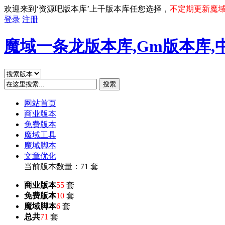
欢迎来到‘资源吧版本库’上千版本库任您选择，
不定期更新魔
登录
注册
魔域一条龙版本库,Gm版本库,
搜索
网站首页
商业版本
免费版本
魔域工具
魔域脚本
文章优化
当前版本数量：71 套
商业版本
55
套
免费版本
10
套
魔域脚本
6
套
总共
71
套