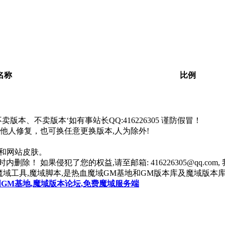
。
名称
比例
本、不卖版本‘如有事站长QQ:416226305 谨防假冒！
找他人修复，也可换任意更换版本,人为除外!
器和网站皮肤。
除！ 如果侵犯了您的权益,请至邮箱: 416226305@qq.co
魔域工具,魔域脚本,是热血魔域GM基地和GM版本库及魔域版本库
国GM基地,魔域版本论坛,免费魔域服务端