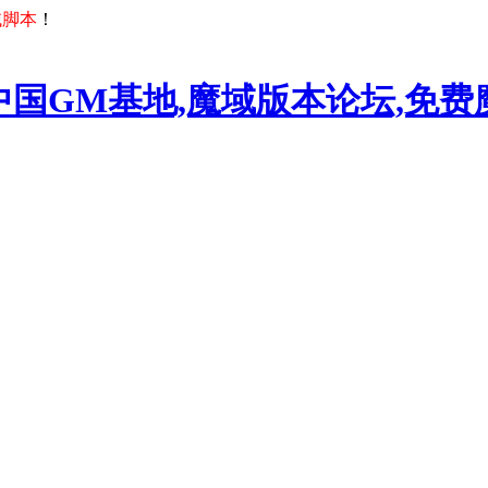
域脚本
！
中国GM基地,魔域版本论坛,免