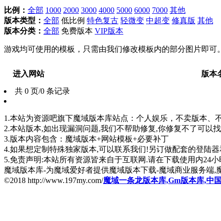
比例：
全部
1000
2000
3000
4000
5000
6000
7000
其他
版本类型：
全部
低比例
特色复古
轻微变
中超变
修真版
其他
版本分类：
全部
免费版本
VIP版本
游戏均可使用的模板，只需由我们修改模板内的部分图片即可
进入网站
版本
共 0 页/0 条记录
1.本站为资源吧旗下魔域版本库站点：个人娱乐，不卖版本、不卖版
2.本站版本,如出现漏洞问题,我们不帮助修复,你修复不了可以
3.版本内容包含：魔域版本+网站模板+必要补丁
4.如果想定制特殊独家版本,可以联系我们!另订做配套的登陆
5.免责声明:本站所有资源皆来自于互联网.请在下载使用内24小时内删
魔域版本库-为魔域爱好者提供魔域版本下载-魔域商业服务端,
©2018 http://www.197my.com/
魔域一条龙版本库,Gm版本库,中