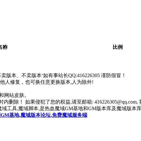
。
名称
比例
本、不卖版本‘如有事站长QQ:416226305 谨防假冒！
找他人修复，也可换任意更换版本,人为除外!
器和网站皮肤。
除！ 如果侵犯了您的权益,请至邮箱: 416226305@qq.co
魔域工具,魔域脚本,是热血魔域GM基地和GM版本库及魔域版本库
国GM基地,魔域版本论坛,免费魔域服务端