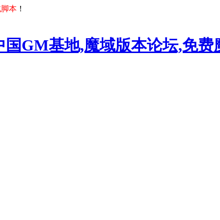
域脚本
！
中国GM基地,魔域版本论坛,免