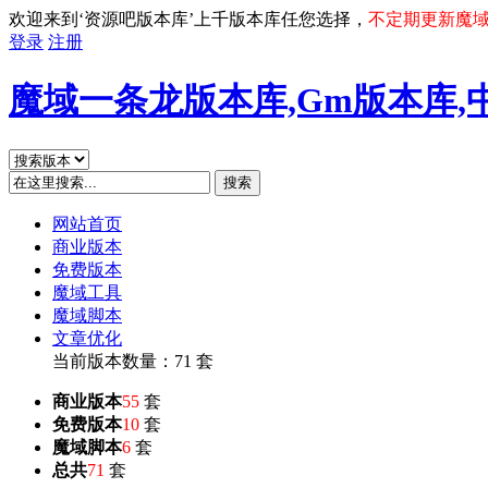
欢迎来到‘资源吧版本库’上千版本库任您选择，
不定期更新魔
登录
注册
魔域一条龙版本库,Gm版本库,
搜索
网站首页
商业版本
免费版本
魔域工具
魔域脚本
文章优化
当前版本数量：71 套
商业版本
55
套
免费版本
10
套
魔域脚本
6
套
总共
71
套