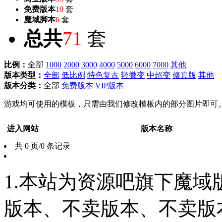
免费版本
10
套
魔域脚本
6
套
总共
71
套
比例：
全部
1000
2000
3000
4000
5000
6000
7000
其他
版本类型：
全部
低比例
特色复古
轻微变
中超变
修真版
其他
版本分类：
全部
免费版本
VIP版本
游戏均可使用的模板，只需由我们修改模板内的部分图片即可
进入网站
版本名称
共 0 页/0 条记录
1.本站为资源吧旗下魔
版本、不卖版本、不卖版本‘如