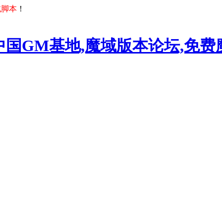
域脚本
！
中国GM基地,魔域版本论坛,免