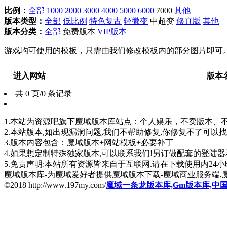
比例：
全部
1000
2000
3000
4000
5000
6000
7000
其他
版本类型：
全部
低比例
特色复古
轻微变
中超变
修真版
其他
版本分类：
全部
免费版本
VIP版本
游戏均可使用的模板，只需由我们修改模板内的部分图片即可
进入网站
版本
共 0 页/0 条记录
1.本站为资源吧旗下魔域版本库站点：个人娱乐，不卖版本、不卖版
2.本站版本,如出现漏洞问题,我们不帮助修复,你修复不了可以
3.版本内容包含：魔域版本+网站模板+必要补丁
4.如果想定制特殊独家版本,可以联系我们!另订做配套的登陆
5.免责声明:本站所有资源皆来自于互联网.请在下载使用内24小时内删
魔域版本库-为魔域爱好者提供魔域版本下载-魔域商业服务端,
©2018 http://www.197my.com/
魔域一条龙版本库,Gm版本库,中