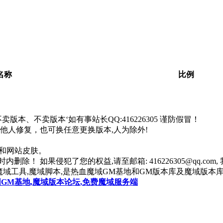
。
名称
比例
本、不卖版本‘如有事站长QQ:416226305 谨防假冒！
找他人修复，也可换任意更换版本,人为除外!
器和网站皮肤。
除！ 如果侵犯了您的权益,请至邮箱: 416226305@qq.co
魔域工具,魔域脚本,是热血魔域GM基地和GM版本库及魔域版本库
国GM基地,魔域版本论坛,免费魔域服务端