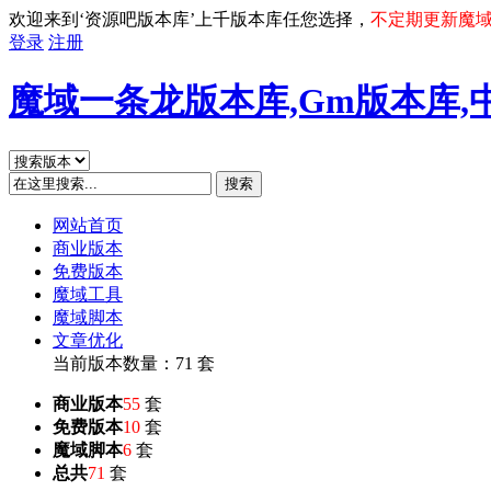
欢迎来到‘资源吧版本库’上千版本库任您选择，
不定期更新魔
登录
注册
魔域一条龙版本库,Gm版本库,
搜索
网站首页
商业版本
免费版本
魔域工具
魔域脚本
文章优化
当前版本数量：71 套
商业版本
55
套
免费版本
10
套
魔域脚本
6
套
总共
71
套